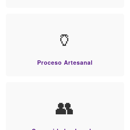
🏺
Proceso Artesanal
👥