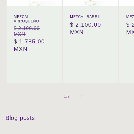
MEZCAL
MEZCAL BARRIL
MEZ
ARROQUEÑO
Precio
$ 2,100.00
Pr
$ 
$ 2,100.00
Precio
habitual
MXN
ha
M
MXN
habitual
Precio
$ 1,785.00
de
MXN
oferta
Agregar al
Agregar al
carrito
carrito
de
1
/
2
Blog posts